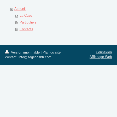
Accueil
La Cave
Particuliers
Contacts
Connexion
Version imprimable
|
Plan du site
Affichage Web
contact: info@segecosbh.com